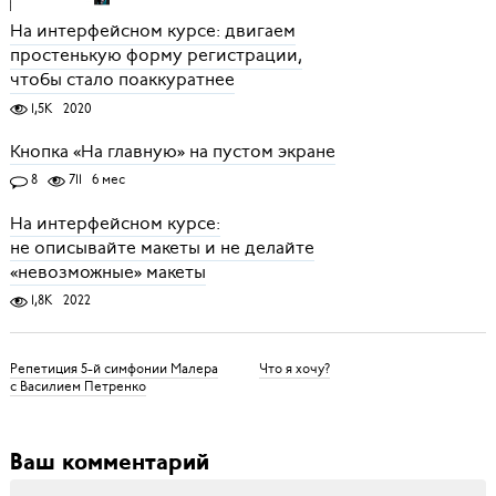
На интерфейсном курсе: двигаем
простенькую форму регистрации,
чтобы стало поаккуратнее
1,5K
2020
Кнопка «На главную» на пустом экране
8
711
6 мес
На интерфейсном курсе:
не описывайте макеты и не делайте
«невозможные» макеты
1,8K
2022
Репетиция 5-й симфонии Малера
Что я хочу?
с Василием Петренко
Ваш комментарий