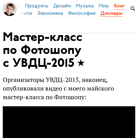
Продукты
Дизайн
Музыка
Мир
я Бирман
Блог
й язык
Книги
Экономика
Философия
Доклады
Мастер-класс
по Фотошопу
с УВДЦ-2015
Организаторы УВДЦ-2015, наконец,
опубликовали видео с моего майского
мастер-класса по Фотошопу: