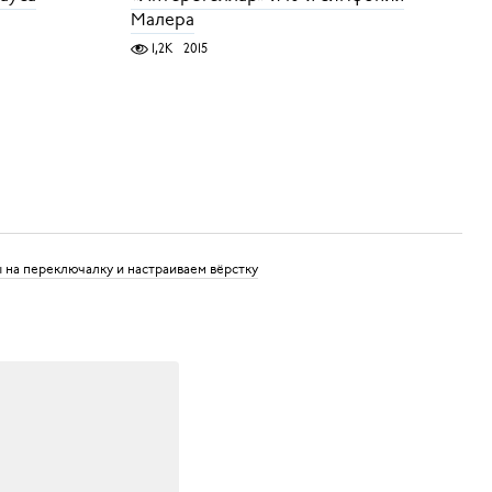
Малера
1,2K
2015
 на переключалку и настраиваем вёрстку