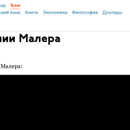
ир
Блог
ский язык
Книги
Экономика
Философия
Доклады
нии Малера
 Малера: