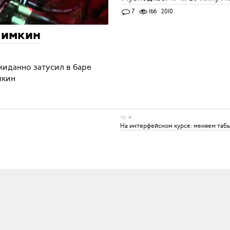
7
166
2010
лимкин
жиданно затусил в баре
мкин
⌥ →
На интерфейсном курсе: меняем табы