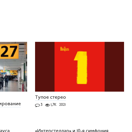
Тупое стерео
дирование
3
1,7K
2021
хауса
«Интерстеллар» и 10-я симфония