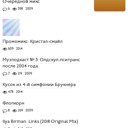
Очередной микс
6
398
2009
Промомикс: Кристал-смайл
609
2014
Музподкаст № 3: Олдскул-пситранс
после 2004 года
7
219
2009
Кусок из 4-й симфонии Брукнера
478
2014
Флопкорн
8
269
2009
Ilya Birman: Links (2018 Original Mix)