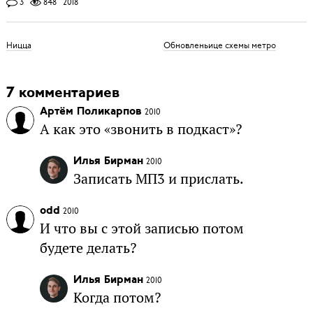
3
848
2018
Ницца
Обновленьице схемы метро
7 комментариев
Артём Поликарпов
2010
А как это «звонить в подкаст»?
Илья Бирман
2010
Записать МП3 и прислать.
odd
2010
И что вы с этой записью потом
будете делать?
Илья Бирман
2010
Когда потом?