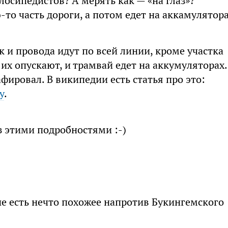
лосипедистов? А мерять как — «на глаз»?
-то часть дороги, а потом едет на аккамулятора
и провода идут по всей линии, кроме участка
и их опускают, и трамвай едет на аккумуляторах.
афировал. В википедии есть статья про это:
y
.
з этими подробностями :-)
не есть нечто похожее напротив Букингемского