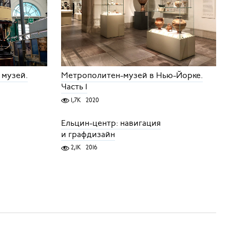
 музей.
Метрополитен-музей в Нью-Йорке.
Часть 1
1,7K
2020
Ельцин-центр: навигация
и графдизайн
2,1K
2016