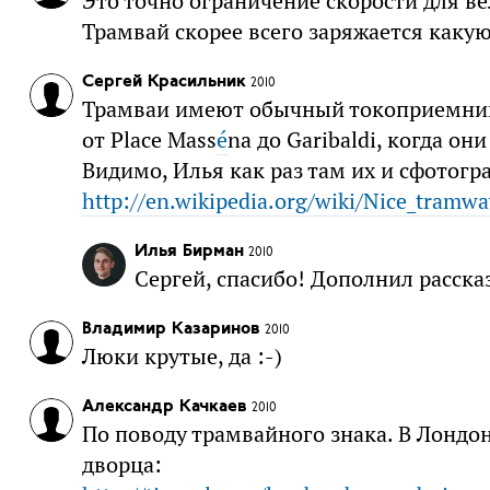
Это точно ограничение скорости для ве
Трамвай скорее всего заряжается какую
Сергей Красильник
2010
Трамваи имеют обычный токоприемник 
от Place Mass
é
na до Garibaldi, когда он
Видимо, Илья как раз там их и сфотогр
http://en.wikipedia.org/wiki/Nice_tramwa
Илья Бирман
2010
Сергей, спасибо! Дополнил расска
Владимир Казаринов
2010
Люки крутые, да :-)
Александр Качкаев
2010
По поводу трамвайного знака. В Лондо
дворца: