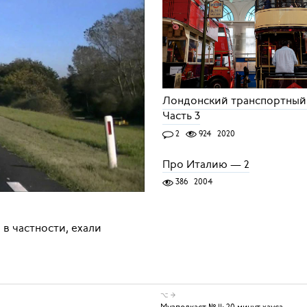
Лондонский транспортный
Часть 3
2
924
2020
Про Италию — 2
386
2004
 в частности, ехали
⌥ →
Музподкаст № 11: 20 минут хауса