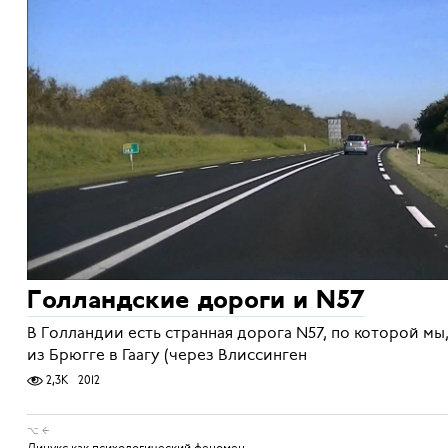
Голландские дороги и N57
В Голландии есть странная дорога N57, по которой мы,
из Брюгге в Гаагу (через Влиссинген
2,3K
2012
⌥ ←
Линукс как психологический феномен