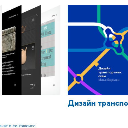
Дизайн трансп
акат о синтаксисе