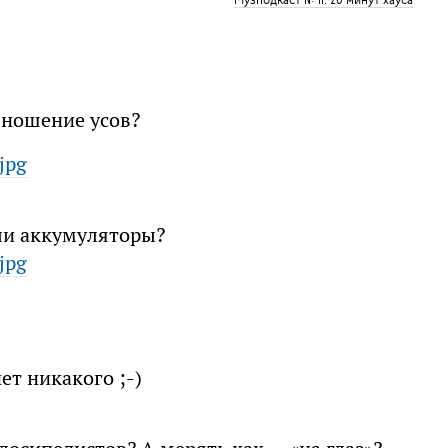
 ношение усов?
jpg
или аккумуляторы?
jpg
т никакого ;-)