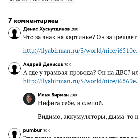
7 комментариев
Денис Хуснутдинов
2010
Что за знак на картинке? Он запрещает
http://ilyabirman.ru/$/world/nice/i6510e.
Андрей Денисов
2010
А где у трамвая провода? Он на ДВС? 
http://ilyabirman.ru/$/world/nice/i6569e.
Илья Бирман
2010
Нифига себе, я слепой.
Видимо, аккумуляторы, дыма-то не
pumbur
2010