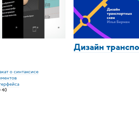
Дизайн трансп
акат о синтаксисе
ементов
терфейса
×
40