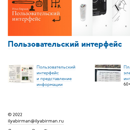
Пользовательский интерфейс
Пользовательский
Пл
интерфейс
эл
и представление
ин
информации
60
© 2022
ilyabirman@ilyabirman.ru