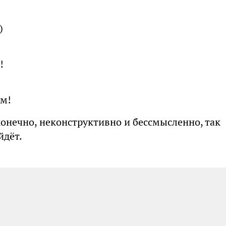
)
!
им!
 конечно, неконструктивно и бессмысленно, так
йдёт.