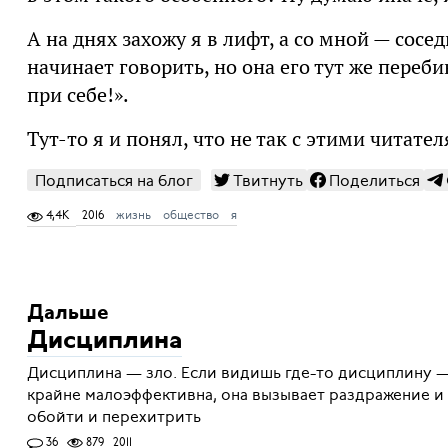
А на днях захожу я в лифт, а со мной — сосе
начинает говорить, но она его тут же переби
при себе!».
Тут-то я и понял, что не так с этими читате
Подписаться на блог
Твитнуть
Поделиться
4,4K
2016
жизнь
общество
я
Дальше
Дисциплина
Дисциплина — зло. Если видишь где-то дисциплину —
крайне малоэффективна, она вызывает раздражение и
обойти и перехитрить
36
879
2011