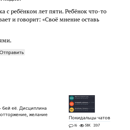
дка с ребёнком лет пяти. Ребёнок что-то
вает и говорит: «Своё мнение оставь
лями.
Отправить
 бей её. Дисциплина
 отторжение, желание
Покидальцы чатов
16
58K
2017