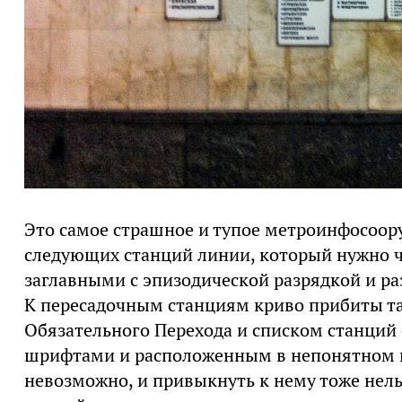
Это самое страшное и тупое метроинфосоору
следующих станций линии, который нужно ч
заглавными с эпизодической разрядкой и р
К пересадочным станциям криво прибиты т
Обязательного Перехода и списком станций
шрифтами и расположенным в непонятном п
невозможно, и привыкнуть к нему тоже нель