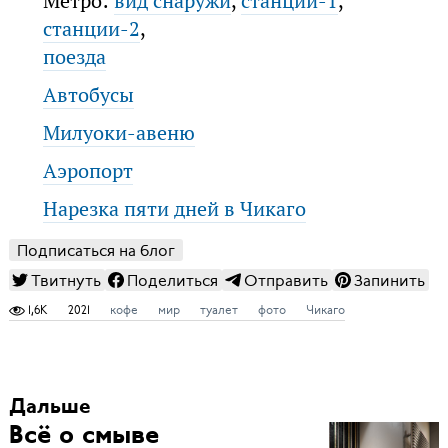
Метро:
вид снаружи
,
станции-1
,
станции-2
,
поезда
Автобусы
Милуоки-авеню
Аэропорт
Нарезка пяти дней в Чикаго
Подписаться на блог
Твитнуть
Поделиться
Отправить
Запинить
1,6K
2021
кофе
мир
туалет
фото
Чикаго
Дальше
Всё о смыве