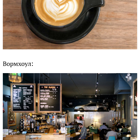
Вормхоул: