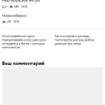
Нью-йоркское метро
1
4,8K
2020
Новосибирск
1,5K
2023
На интерфейсном курсе:
Как монтировать доклады,
перерисовываю и улучшаю кусок
пиктограмма унитаза, разбор
интерфейса в Фигме с помощью
домашки про локер
компонентов
Ваш комментарий