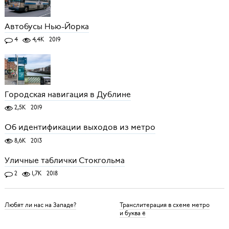
Автобусы Нью-Йорка
4
4,4K
2019
Городская навигация в Дублине
2,5K
2019
Об идентификации выходов из метро
8,6K
2013
Уличные таблички Стокгольма
2
1,7K
2018
Любят ли нас на Западе?
Транслитерация в схеме метро
и буква ё