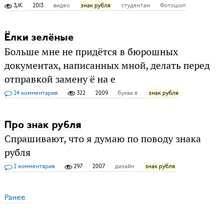
3,1K
2013
видео
знак рубля
студентам
Фотошоп
Ёлки зелёные
Больше мне не придётся в бюрошных
документах, написанных мной, делать перед
отправкой замену ё на е
24 комментария
322
2009
буква ё
знак рубля
Про знак рубля
Спрашивают, что я думаю по поводу знака
рубля
2 комментария
297
2007
дизайн
знак рубля
Ранее