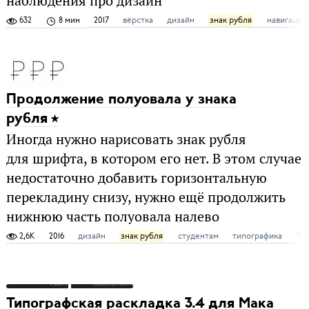
наблюдения про дизайн
632
8 мин
2017
вёрстка
дизайн
знак рубля
навигация
Продолжение полуовала у знака
рубля
Иногда нужно нарисовать знак рубля
для шрифта, в котором его нет. В этом случае
недостаточно добавить горизонтальную
перекладину снизу, нужно ещё продолжить
нижнюю часть полуовала налево
2,6K
2016
дизайн
знак рубля
студентам
типографика
Тип
Типографская раскладка 3.4 для Мака