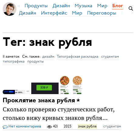
Продукты
Дизайн
Музыка
Мир
я Бирман
Блог
Дизайн
Интерфейс
Мир
Переговоры
Русск
Тег: знак рубля
11 заметок См. также:
дизайн
Типографская раскладка
студентам
типографика
продукты
Проклятие знака рубля
Сколько проверяю студенческих работ,
столько вижу кривых знаков рубля...
Нет комментариев
421
2023
знак рубля
студентам