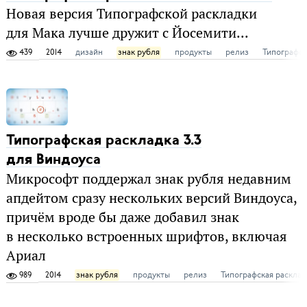
Новая версия Типографской раскладки
для Мака лучше дружит с Йосемити...
439
2014
дизайн
знак рубля
продукты
релиз
Типографск
Типографская раскладка 3.3
для Виндоуса
Микрософт поддержал знак рубля недавним
апдейтом сразу нескольких версий Виндоуса,
причём вроде бы даже добавил знак
в несколько встроенных шрифтов, включая
Ариал
989
2014
знак рубля
продукты
релиз
Типографская расклад