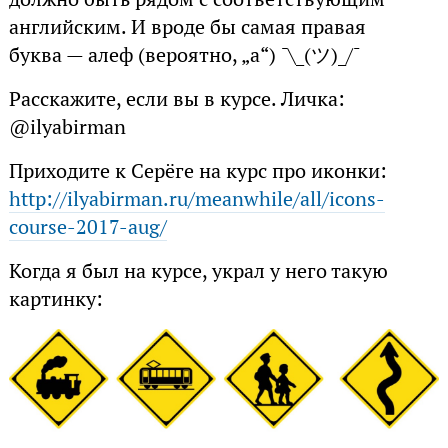
английским. И вроде бы самая правая
буква — алеф (вероятно, „а“) ¯\_(ツ)_/¯
Расскажите, если вы в курсе. Личка:
@ilyabirman
Приходите к Серёге на курс про иконки:
http://ilyabirman.ru/meanwhile/all/icons-
course-2017-aug/
Когда я был на курсе, украл у него такую
картинку: