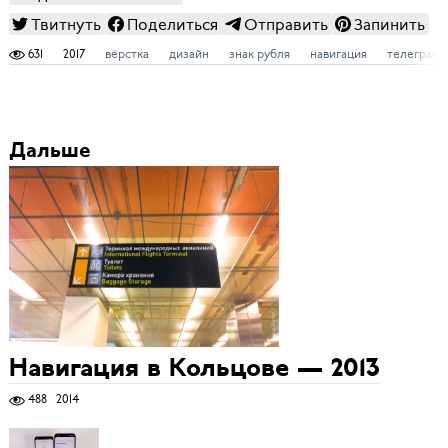
Твитнуть
Поделиться
Отправить
Запинить
631
2017
вёрстка
дизайн
знак рубля
навигация
телеграм-
Дальше
Навигация в Кольцове — 2013
488
2014