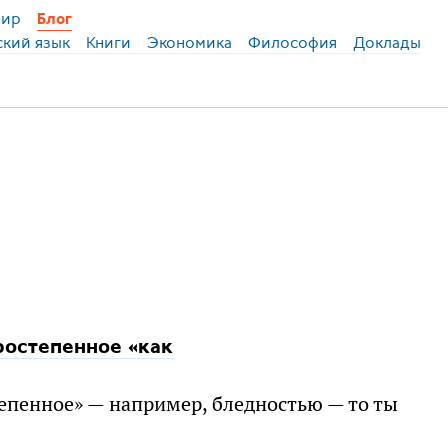
ир
Блог
ский язык
Книги
Экономика
Философия
Доклады
ростепенное «как
епенное» — например, бледностью — то ты