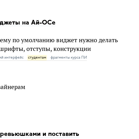
иджеты на Ай-ОСе
чему по умолчанию виджет нужно делать
 шрифты, отступы, конструкции
ий интерфейс
студентам
фрагменты курса ПИ
зайнерам
превьюшками и поставить