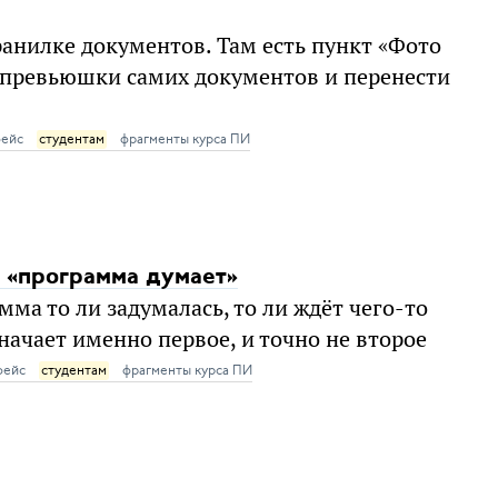
анилке документов. Там есть пункт «Фото
ь превьюшки самих документов и перенести
фейс
студентам
фрагменты курса ПИ
т «программа думает»
ма то ли задумалась, то ли ждёт чего-то
начает именно первое, и точно не второе
фейс
студентам
фрагменты курса ПИ