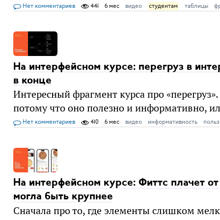
Нет комментариев
441
6 мес
видео
студентам
таблицы
ф
На интерфейсном курсе: перегруз в инте
в конце
Интересный фрагмент курса про «перегруз». 
потому что оно полезно и информативно, ил
Нет комментариев
410
6 мес
видео
информативность
польз
На интерфейсном курсе: Фиттс плачет от
могла быть крупнее
Сначала про то, где элементы слишком мел