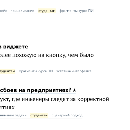
фейс
прицеливание
студентам
фрагменты курса ПИ
в виджете
более похожую на кнопку, чем было
тудентам
фрагменты курса ПИ
эстетика интерфейса
 сбоев на предприятиях?
укт, где инженеры следят за корректной
ятиях
нимание задачи
студентам
сценарный подход