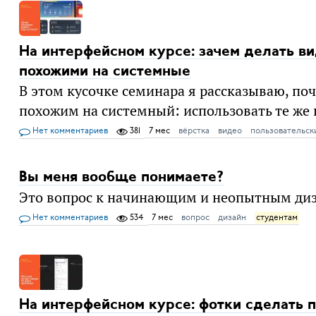
На интерфейсном курсе: зачем делать в
похожими на системные
В этом кусочке семинара я рассказываю, по
похожим на системный: использовать те же
Нет комментариев
381
7 мес
вёрстка
видео
пользовательск
Вы меня вообще понимаете?
Это вопрос к начинающим и неопытным ди
Нет комментариев
534
7 мес
вопрос
дизайн
студентам
На интерфейсном курсе: фотки сделать 