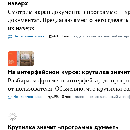
наверх
Смотрим экран документа в программе — хр
документа». Предлагаю вместо него сделат
их наверх
Нет комментариев
481
8 мес
видео
пользовательский интер
На интерфейсном курсе: крутилка значи
Разбираем фрагмент интерфейса, где програм
от пользователя. Объясняю, что крутилка оз
Нет комментариев
398
8 мес
видео
пользовательский интер
Крутилка значит «программа думает»