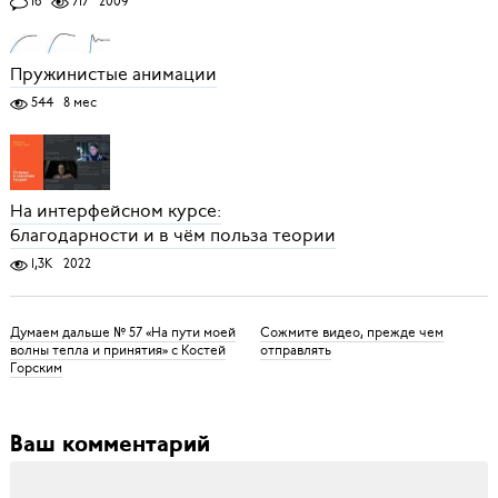
16
717
2009
Пружинистые анимации
544
8 мес
На интерфейсном курсе:
благодарности и в чём польза теории
1,3K
2022
Думаем дальше № 57 «На пути моей
Сожмите видео, прежде чем
волны тепла и принятия» с Костей
отправлять
Горским
Ваш комментарий