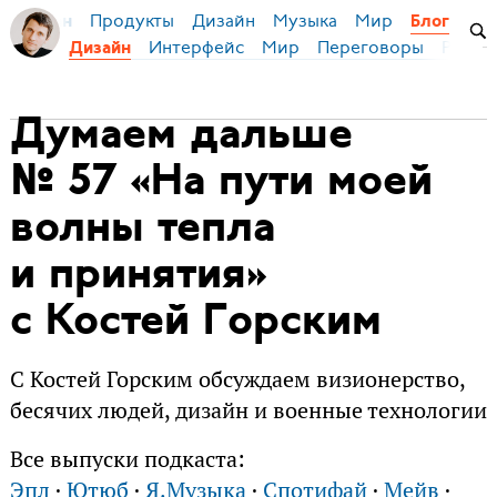
Продукты
Дизайн
Музыка
Мир
я Бирман
Блог
Интерфейс
Мир
Переговоры
Русск
Дизайн
Думаем дальше
№ 57 «На пути моей
волны тепла
и принятия»
с Костей Горским
С Костей Горским обсуждаем визионерство,
бесячих людей, дизайн и военные технологии
Все выпуски подкаста:
Эпл
·
Ютюб
·
Я.Музыка
·
Спотифай
·
Мейв
·