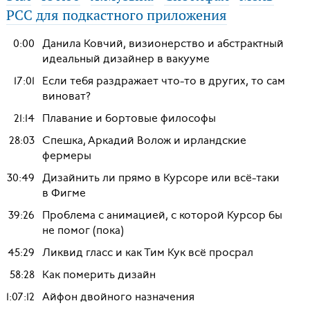
РСС для подкастного приложения
0:00
Данила Ковчий, визионерство и абстрактный
идеальный дизайнер в вакууме
17:01
Если тебя раздражает что-то в других, то сам
виноват?
21:14
Плавание и бортовые философы
28:03
Спешка, Аркадий Волож и ирландские
фермеры
30:49
Дизайнить ли прямо в Курсоре или всё-таки
в Фигме
39:26
Проблема с анимацией, с которой Курсор бы
не помог (пока)
45:29
Ликвид гласс и как Тим Кук всё просрал
58:28
Как померить дизайн
1:07:12
Айфон двойного назначения