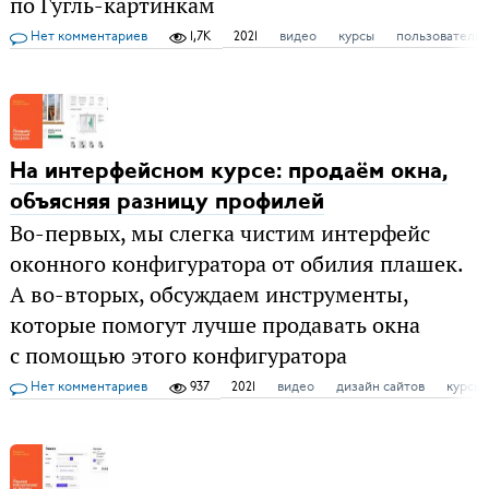
по Гугль-картинкам
Нет комментариев
1,7K
2021
видео
курсы
пользовательс
На интерфейсном курсе: продаём окна,
объясняя разницу профилей
Во-первых, мы слегка чистим интерфейс
оконного конфигуратора от обилия плашек.
А во-вторых, обсуждаем инструменты,
которые помогут лучше продавать окна
с помощью этого конфигуратора
Нет комментариев
937
2021
видео
дизайн сайтов
курсы