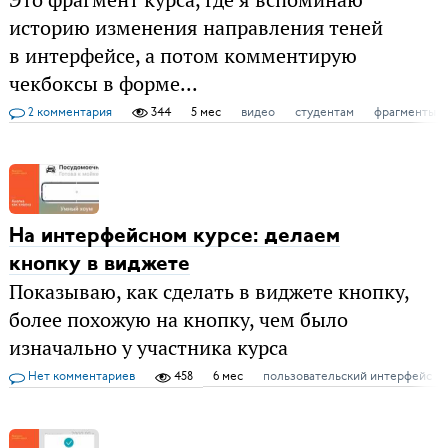
историю изменения направления теней
в интерфейсе, а потом комментирую
чекбоксы в форме...
2 комментария
344
5 мес
видео
студентам
фрагменты к
На интерфейсном курсе: делаем
кнопку в виджете
Показываю, как сделать в виджете кнопку,
более похожую на кнопку, чем было
изначально у участника курса
Нет комментариев
458
6 мес
пользовательский интерфейс