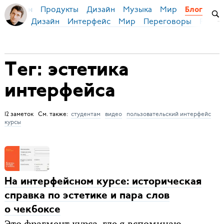
Продукты
Дизайн
Музыка
Мир
я Бирман
Блог
Дизайн
Интерфейс
Мир
Переговоры
Русск
Тег: эстетика
интерфейса
12 заметок См. также:
студентам
видео
пользовательский интерфейс
курсы
На интерфейсном курсе: историческая
справка по эстетике и пара слов
о чекбоксе
Это фрагмент курса, где я вспоминаю