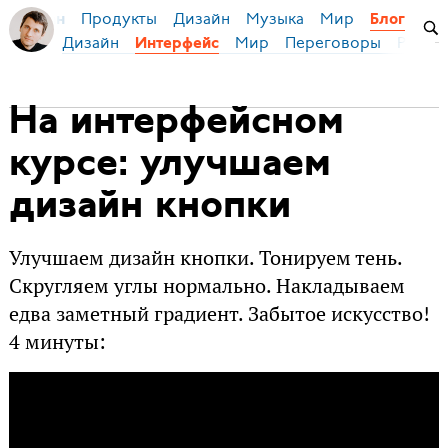
Продукты
Дизайн
Музыка
Мир
я Бирман
Блог
Дизайн
Мир
Переговоры
Русски
Интерфейс
На интерфейсном
курсе: улучшаем
дизайн кнопки
Улучшаем дизайн кнопки. Тонируем тень.
Скругляем углы нормально. Накладываем
едва заметный градиент. Забытое искусство!
4 минуты: