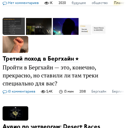
Нет комментариев
1K
2020
будущее
общество
Планета
Третий поход в Бергхайн
Пройти в Бергхайн — это, конечно,
прекрасно, но ставили ли там треки
специально для вас?
10 комментариев
5,4K
13 мин
2018
Бергхайн
Берлин
Аудио по четвергам: Desert Races