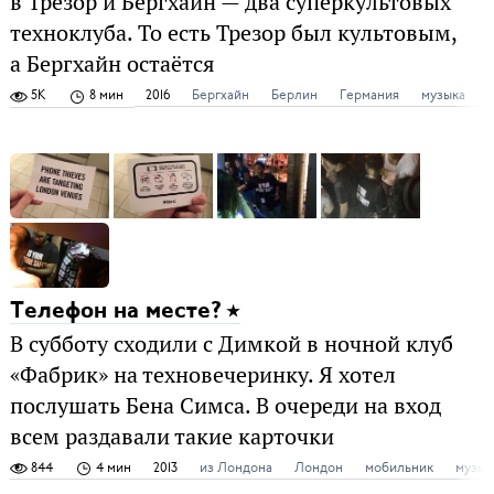
в Трезор и Бергхайн — два суперкультовых
техноклуба. То есть Трезор был культовым,
а Бергхайн остаётся
5K
8 мин
2016
Бергхайн
Берлин
Германия
музыка
Телефон на месте?
В субботу сходили с Димкой в ночной клуб
«Фабрик» на техновечеринку. Я хотел
послушать Бена Симса. В очереди на вход
всем раздавали такие карточки
844
4 мин
2013
из Лондона
Лондон
мобильник
музык