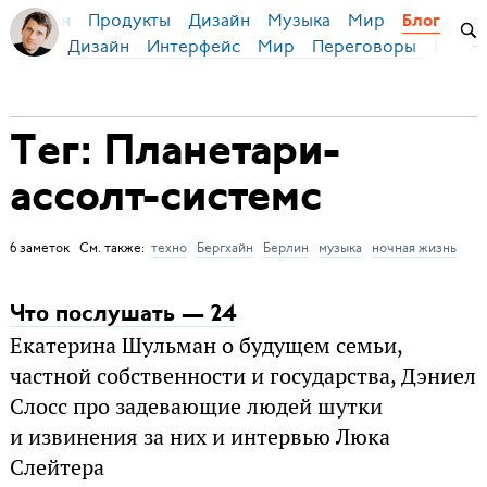
Продукты
Дизайн
Музыка
Мир
я Бирман
Блог
Дизайн
Интерфейс
Мир
Переговоры
Русск
Тег: Планетари-
ассолт-системс
6 заметок См. также:
техно
Бергхайн
Берлин
музыка
ночная жизнь
Что послушать — 24
Екатерина Шульман о будущем семьи,
частной собственности и государства, Дэниел
Слосс про задевающие людей шутки
и извинения за них и интервью Люка
Слейтера