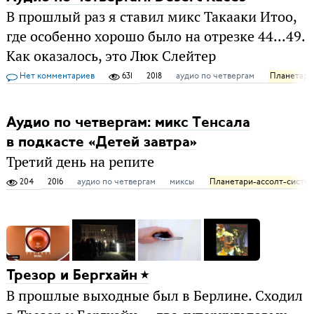
В прошлый раз я ставил микс Такааки Итоо,
где особенно хорошо было на отрезке 44...49.
Как оказалось, это Люк Слейтер
Нет комментариев
631
2018
аудио по четвергам
Планетари
Аудио по четвергам: микс Тенсала
в подкасте «Детей завтра»
Третий день на репите
204
2016
аудио по четвергам
миксы
Планетари-ассолт-систе
Трезор и Бергхайн
В прошлые выходные был в Берлине. Сходил