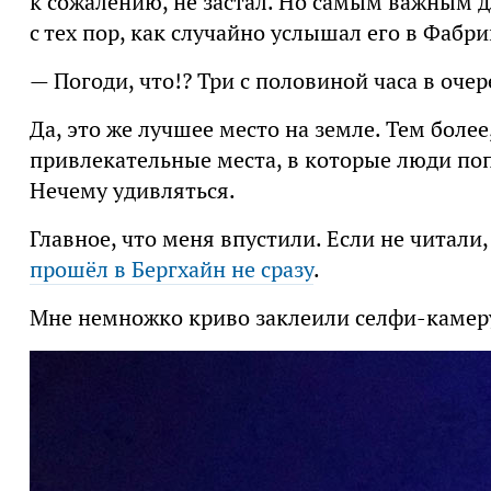
к сожалению, не застал. Но самым важным д
с тех пор, как случайно услышал его в Фабр
— Погоди, что!? Три с половиной часа в очер
Да, это же лучшее место на земле. Тем более
привлекательные места, в которые люди по
Нечему удивляться.
Главное, что меня впустили. Если не читали
прошёл в Бергхайн не сразу
.
Мне немножко криво заклеили селфи-камеру,