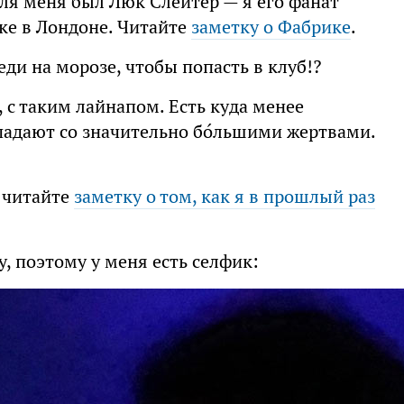
ля меня был Люк Слейтер — я его фанат
ике в Лондоне. Читайте
заметку о Фабрике
.
еди на морозе, чтобы попасть в клуб!?
, с таким лайнапом. Есть куда менее
падают со значительно бо́льшими жертвами.
, читайте
заметку о том, как я в прошлый раз
 поэтому у меня есть селфик: