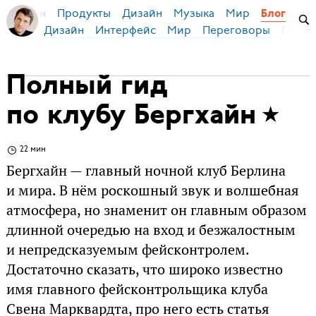
Продукты
Дизайн
Музыка
Мир
я Бирман
Блог
Дизайн
Интерфейс
Мир
Переговоры
Русск
Полный гид
по клубу Бергхайн
22 мин
Бергхайн — главный ночной клуб Берлина
и мира. В нём роскошный звук и волшебная
атмосфера, но знаменит он главным образом
длинной очередью на вход и безжалостным
и непредсказуемым фейсконтролем.
Достаточно сказать, что широко известно
имя главного фейсконтрольщика клуба
Свена Марквардта, про него есть статья