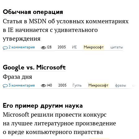
Обычная операция
Статья в MSDN об условных комментариях
в IE начинается с удивительного
утверждения
2 комментария
128
2005
ИЕ
Микрософт
цитаты
Google vs. Microsoft
Фраза дня
3 комментария
140
2005
Гугль
Микрософт
фразы
цит
Его пример другим наука
Microsoft решили провести конкурс
на лучшее литературное произведение
о вреде компьютерного пиратства