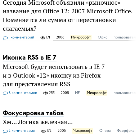
Сегодня Microsoft объявили «рыночное»
название для Office 12: 2007 Microsoft Office.
Поменяется ли сумма от перестановки
слагаемых?
1 комментарий
171
2006
Микрософт
Офис
пользователь
Иконка RSS в IE 7
Microsoft будет использовать в IE 7
и в Outlook «12» иконку из Firefox
для представления RSS
8 комментариев
255
2005
ИЕ
Микрософт
пользователь
Фокусировка табов
Хм... Логика железная...
2 комментария
172
2005
Микрософт
Опера
Фаерфокс