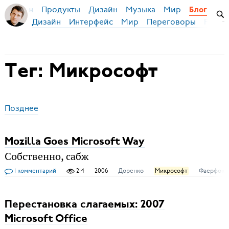
Продукты
Дизайн
Музыка
Мир
я Бирман
Блог
Дизайн
Интерфейс
Мир
Переговоры
Русск
Тег: Микрософт
Позднее
Mozilla Goes Microsoft Way
Собственно, сабж
1 комментарий
214
2006
Доренко
Микрософт
Фаерфокс
Перестановка слагаемых: 2007
Microsoft Office