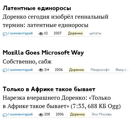
Латентные единоросы
Доренко сегодня изобрёл гениальный
термин: латентные единоросы
1 комментарий
112
2007
Доренко
цитаты
Mozilla Goes Microsoft Way
Собственно, сабж
1 комментарий
214
2006
Доренко
Микрософт
Фаерфокс
Только в Африке такое бывает
Нарезка вчерашнего Доренко: «Только
в Африке такое бывает» (7:35, 688 КБ Ogg)
1 комментарий
208
2006
Доренко
Эхо Москвы