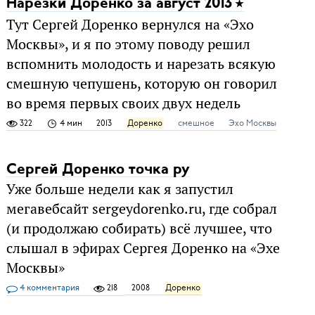
Нарезки Доренко за август 2013
Тут Сергей Доренко вернулся на «Эхо
Москвы», и я по этому поводу решил
вспомнить молодость и нарезать всякую
смешную чепушень, которую он говорил
во время первых своих двух недель
322
4 мин
2013
Доренко
смешное
Эхо Москвы
Сергей Доренко точка ру
Уже больше недели как я запустил
мегавебсайт sergeydorenko.ru, где собрал
(и продолжаю собирать) всё лучшее, что
слышал в эфирах Сергея Доренко на «Эхе
Москвы»
4 комментария
218
2008
Доренко