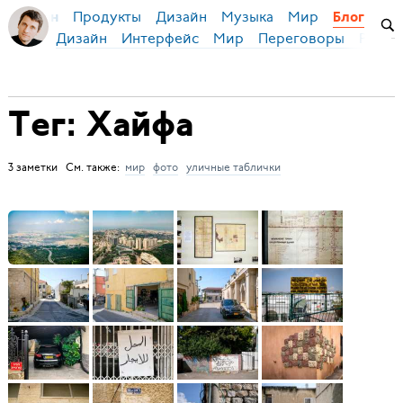
Продукты
Дизайн
Музыка
Мир
я Бирман
Блог
Дизайн
Интерфейс
Мир
Переговоры
Русск
Тег: Хайфа
3 заметки См. также:
мир
фото
уличные таблички