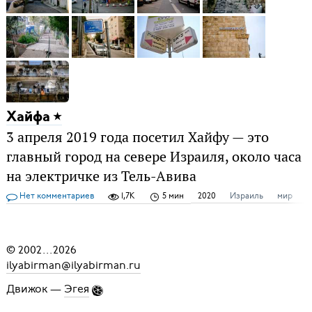
Хайфа
3 апреля 2019 года посетил Хайфу — это
главный город на севере Израиля, около часа
на электричке из Тель-Авива
Нет комментариев
1,7K
5 мин
2020
Израиль
мир
у
© 2002
...
2026
ilyabirman@ilyabirman.ru
Движок —
Эгея