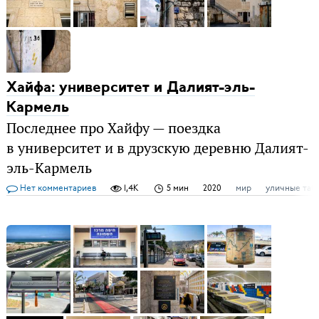
Хайфа: университет и Далият-эль-
Кармель
Последнее про Хайфу — поездка
в университет и в друзскую деревню Далият-
эль-Кармель
Нет комментариев
1,4K
5 мин
2020
мир
уличные таб