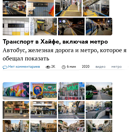
Транспорт в Хайфе, включая метро
Автобус, железная дорога и метро, которое я
обещал показать
Нет комментариев
2K
6 мин
2020
видео
метро
ми