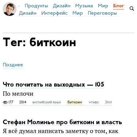
Продукты
Дизайн
Музыка
Мир
я Бирман
Блог
Дизайн
Интерфейс
Мир
Переговоры
Русск
Тег: биткоин
Позднее
Что почитать на выходных — 105
По мелочи
177
2014
английский язык
биткоин
чтиво
Эпл
Стефан Молинье про биткоин и власть
Я всё думал написать заметку о том, как