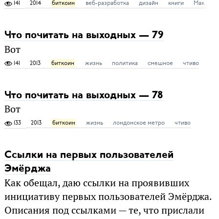
141
2014
биткоин
веб-разработка
дизайн
книги
Мак
ч
Что почитать на выходных — 79
Вот
141
2013
биткоин
жизнь
политика
смешное
чтиво
Что почитать на выходных — 78
Вот
133
2013
биткоин
жизнь
лондонское метро
чтиво
Ссылки на первых пользователей
Эмёрджа
Как обещал, даю ссылки на проявивших
инициативу первых пользователей Эмёрджа.
Описания под ссылками — те, что прислали