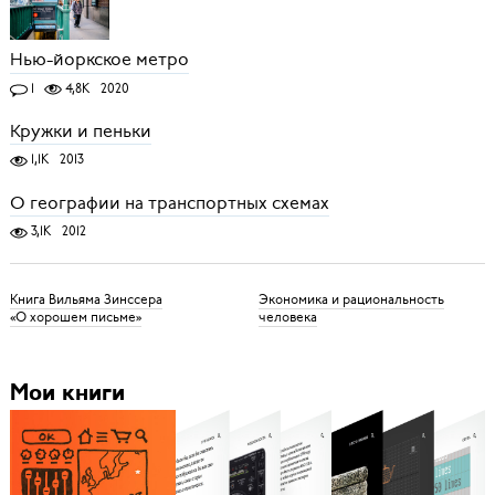
Нью-йоркское метро
1
4,8K
2020
Кружки и пеньки
1,1K
2013
О географии на транспортных схемах
3,1K
2012
Книга Вильяма Зинссера
Экономика и рациональность
«О хорошем письме»
человека
Мои книги