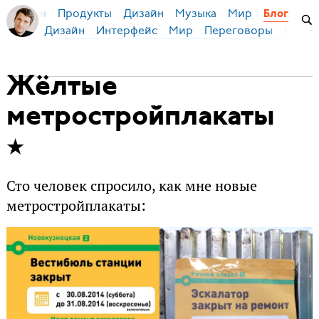
Продукты
Дизайн
Музыка
Мир
я Бирман
Блог
Дизайн
Интерфейс
Мир
Переговоры
Русск
Жёлтые
метростройплакаты
Сто человек спросило, как мне новые
метростройплакаты: