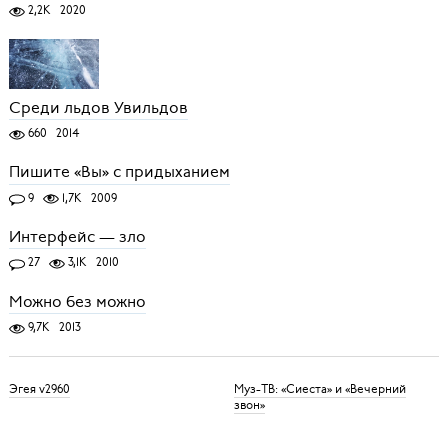
2,2K
2020
Среди льдов Увильдов
660
2014
Пишите «Вы» с придыханием
9
1,7K
2009
Интерфейс — зло
27
3,1K
2010
Можно без можно
9,7K
2013
Эгея v2960
Муз-ТВ: «Сиеста» и «Вечерний
звон»