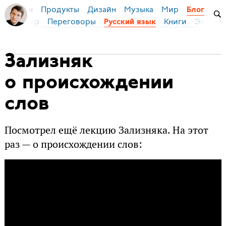
Продукты
Дизайн
Музыка
Мир
я Бирман
Блог
ейс
Мир
Переговоры
Книги
Эконом
Русский язык
Зализняк
о происхождении
слов
Посмотрел ещё лекцию Зализняка. На этот
раз — о происхождении слов: