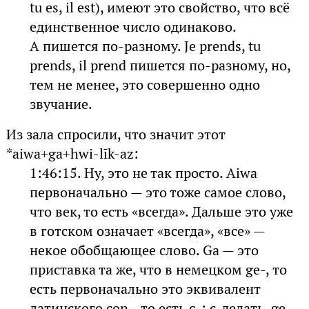
tu es, il est), имеют это свойство, что всё
единственное число одинаково.
А пишется по-разному. Je prends, tu
prends, il prend пишется по-разному, но,
тем не менее, это совершенно одно
звучание.
Из зала спросили, что значит этот
*aiwa+ga+hwi-līk-az:
1:46:15. Ну, это не так просто. Aiwa
первоначально — это тоже самое слово,
что век, то есть «всегда». Дальше это уже
в готском означает «всегда», «все» —
некое обобщающее слово. Ga — это
приставка та же, что в немецком ge-, то
есть первоначально это эквивалент
латинского con-, то есть с-: с-делать, ge-