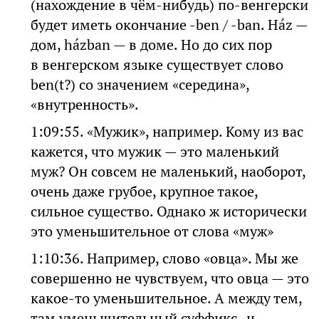
(нахождение в чём-нибудь) по-венгерски
будет иметь окончание -ben / -ban. Ház —
дом, házban — в доме. Но до сих пор
в венгерском языке существует слово
ben(t?) со значением «середина»,
«внутренность».
1:09:55. «Мужик», например. Кому из вас
кажется, что мужик — это маленький
муж? Он совсем не маленький, наоборот,
очень даже грубое, крупное такое,
сильное существо. Однако ж исторически
это уменьшительное от слова «муж»
1:10:36. Например, слово «овца». Мы же
совершенно не чувствуем, что овца — это
какое-то уменьшительное. А между тем,
там уменьшительный суффикс -ц-.