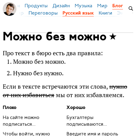
Продукты
Дизайн
Музыка
Мир
я Бирман
Блог
ейс
Мир
Переговоры
Книги
Эконом
Русский язык
Можно без можно
Про текст в бюро есть два правила:
Можно без можно.
Нужно без нужно.
Если в тексте встречаются эти слова,
нужно
от них избавиться
мы от них избавляемся.
Плохо
Хорошо
На сайте можно
Бухгалтеры
подписаться...
подписываются...
Чтобы войти, нужно
Введите имя и пароль