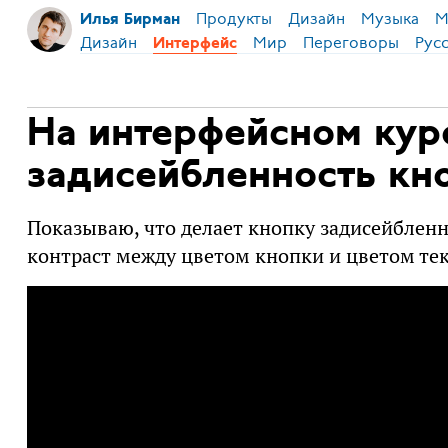
Продукты
Дизайн
Музыка
М
Илья Бирман
Дизайн
Мир
Переговоры
Рус
Интерфейс
На интерфейсном кур
задисейбленность кн
Показываю, что делает кнопку задисейбленно
контраст между цветом кнопки и цветом тек