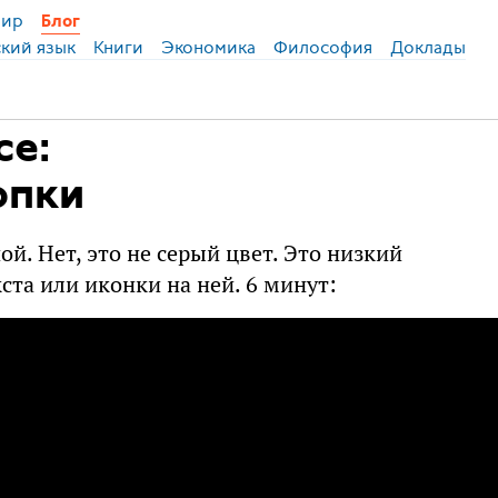
ир
Блог
ский язык
Книги
Экономика
Философия
Доклады
се:
опки
й. Нет, это не серый цвет. Это низкий
ста или иконки на ней. 6 минут: