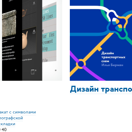
Дизайн трансп
акат с символами
пографской
складки
×
40