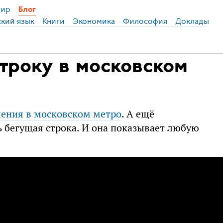
ир
Блог
ский язык
Книги
Экономика
Философия
Доклады
троку в московском
ления в московском метро
. А ещё
ь бегущая строка. И она показывает любую