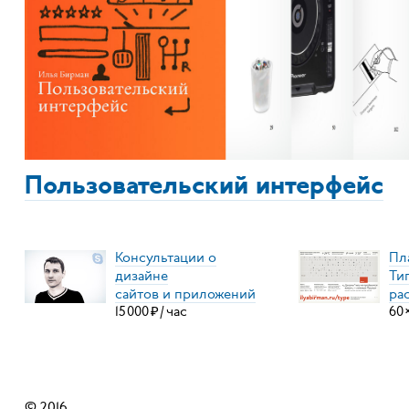
Пользовательский интерфейс
Консультации о
Пл
дизайне
Ти
сайтов и приложений
ра
15
000
₽
/
час
60
© 2016