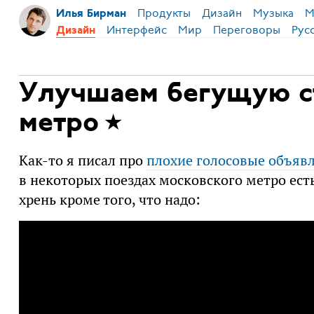
Продукты
Дизайн
Музыка
М
Илья Бирман
Интерфейс
Мир
Переговоры
Рус
Дизайн
Улучшаем бегущую с
метро
Как-то я писал про
плохие голосовые объяв
в некоторых поездах московского метро ест
хрень кроме того, что надо: