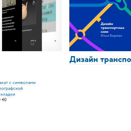
Дизайн трансп
акат с символами
пографской
складки
×
40