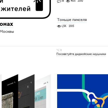
18
405
2010
Тоньше пикселя
зонах
1,5K
2015
х Москвы
⌥ →
Посоветуйте диджейские наушники