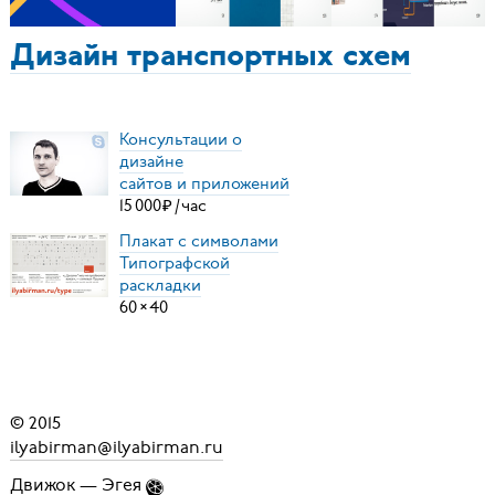
Дизайн транспортных схем
Консультации о
дизайне
сайтов и приложений
15
000
₽
/
час
Плакат с символами
Типографской
раскладки
60
×
40
© 2015
ilyabirman@ilyabirman.ru
Движок —
Эгея