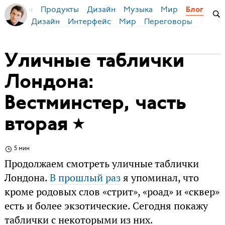
Продукты
Дизайн
Музыка
Мир
я Бирман
Блог
Дизайн
Интерфейс
Мир
Переговоры
Русск
Уличные таблички
Лондона:
Вестминстер, часть
вторая
5 мин
Продолжаем смотреть уличные таблички
Лондона.
В прошлый раз
я упоминал, что
кроме родовых слов «стрит», «роад» и «сквер»
есть и более экзотические. Сегодня покажу
таблички с некоторыми из них.