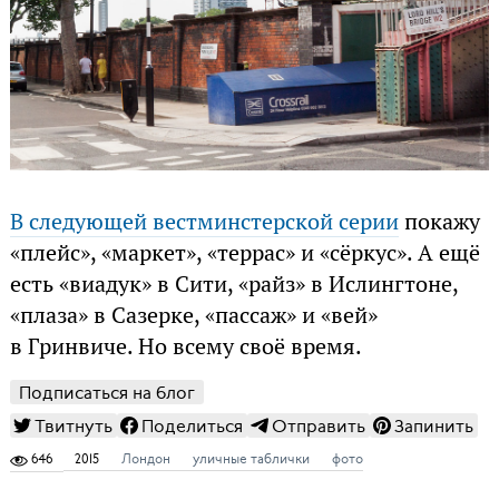
В следующей вестминстерской серии
покажу
«плейс», «маркет», «террас» и «сёркус». А ещё
есть «виадук» в Сити, «райз» в Ислингтоне,
«плаза» в Сазерке, «пассаж» и «вей»
в Гринвиче. Но всему своё время.
Подписаться на блог
Твитнуть
Поделиться
Отправить
Запинить
646
2015
Лондон
уличные таблички
фото