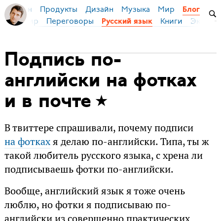
Продукты
Дизайн
Музыка
Мир
я Бирман
Блог
ейс
Мир
Переговоры
Книги
Эконом
Русский язык
Подпись по-
английски на фотках
и в почте
В твиттере спрашивали, почему подписи
на фотках
я делаю по-английски. Типа, ты ж
такой любитель русского языка, с хрена ли
подписываешь фотки по-английски.
Вообще, английский язык я тоже очень
люблю, но фотки я подписываю по-
английски из совершенно практических