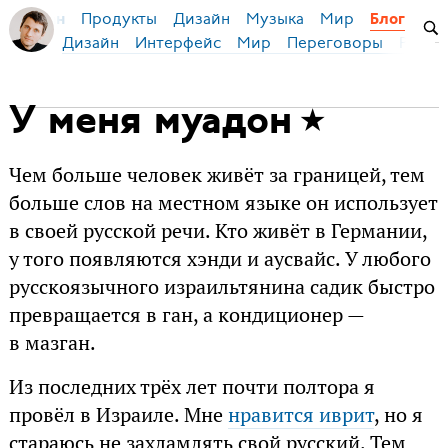
Продукты
Дизайн
Музыка
Мир
я Бирман
Блог
Дизайн
Интерфейс
Мир
Переговоры
Русск
У меня муадон
Чем больше человек живёт за границей, тем
больше слов на местном языке он использует
в своей русской речи. Кто живёт в Германии,
у того появляются хэнди и аусвайс. У любого
русскоязычного израильтянина садик быстро
превращается в ган, а кондиционер —
в мазган.
Из последних трёх лет почти полтора я
провёл в Израиле. Мне
нравится иврит
, но я
стараюсь не захламлять свой русский. Тем