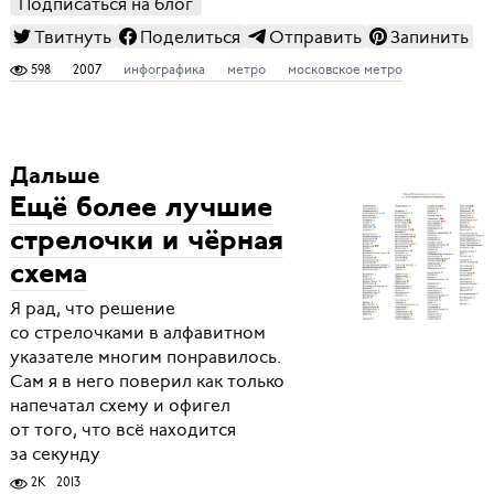
Подписаться на блог
Твитнуть
Поделиться
Отправить
Запинить
598
2007
инфографика
метро
московское метро
Дальше
Ещё более лучшие
стрелочки и чёрная
схема
Я рад, что решение
со стрелочками в алфавитном
указателе многим понравилось.
Сам я в него поверил как только
напечатал схему и офигел
от того, что всё находится
за секунду
2K
2013