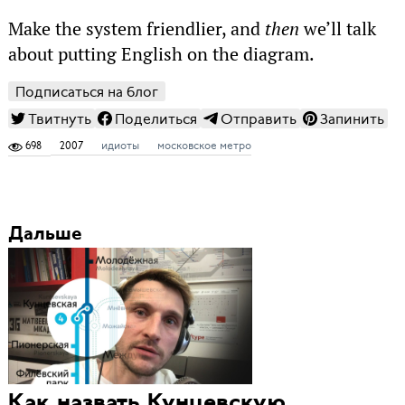
Make the system friendlier, and
then
we’ll talk
about putting English on the diagram.
Подписаться на блог
Твитнуть
Поделиться
Отправить
Запинить
698
2007
идиоты
московское метро
Дальше
Как назвать Кунцевскую