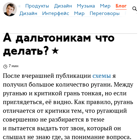
Продукты
Дизайн
Музыка
Мир
я Бирман
Блог
Дизайн
Интерфейс
Мир
Переговоры
Русск
А дальтоникам что
делать?
7 мин
После вчерашней публикации
схемы
я
получил большое количество ругани. Между
руганью и критикой грань тонкая, но если
приглядеться, её видно. Как правило, ругань
отличается от критики тем, что ругающий
совершенно не разбирается в теме
и пытается выдать тот звон, который он
слышал не знаю где, за понимание вопроса.