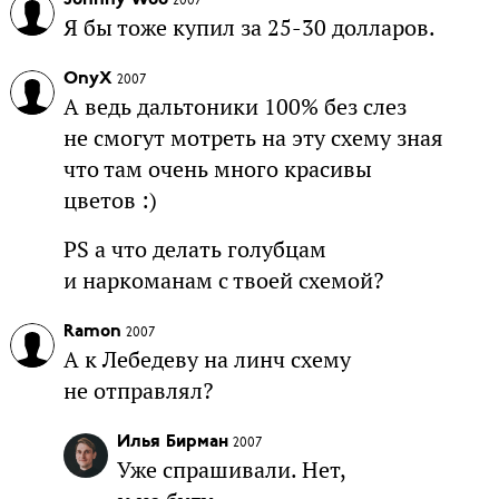
Johnny Woo
2007
Я бы тоже купил за 25-30 долларов.
OnyX
2007
А ведь дальтоники 100% без слез
не смогут мотреть на эту схему зная
что там очень много красивы
цветов :)
PS а что делать голубцам
и наркоманам с твоей схемой?
Ramon
2007
А к Лебедеву на линч схему
не отправлял?
Илья Бирман
2007
Уже спрашивали. Нет,