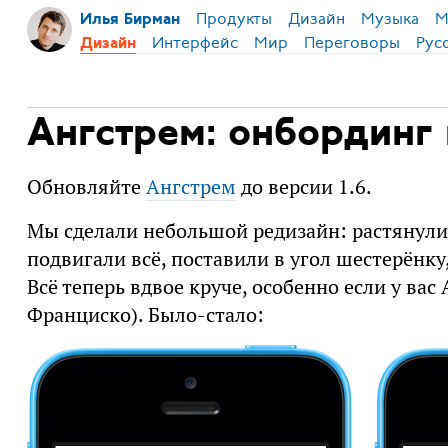
Продукты
Дизайн
Музыка
М
Илья Бирман
Интерфейс
Мир
Переговоры
Рус
Дизайн
Ангстрем: онбординг 
Обновляйте
Ангстрем
до версии 1.6.
Мы сделали небольшой редизайн: растянули
подвигали всё, поставили в угол шестерёнку,
Всё теперь вдвое круче, особенно если у ва
Франциско). Было-стало: