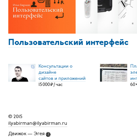
Пользовательский интерфейс
Консультации о
Пл
дизайне
эл
сайтов и приложений
ин
15
000
₽
/
час
60
© 2015
ilyabirman@ilyabirman.ru
Движок —
Эгея