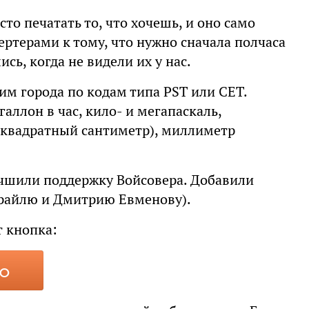
то печатать то, что хочешь, и оно само
ртерами к тому, что нужно сначала полчаса
сь, когда не видели их у нас.
м города по кодам типа PST или CET.
аллон в час, кило- и мегапаскаль,
 квадратный сантиметр), миллиметр
учшили поддержку Войсовера. Добавили
райлю и Дмитрию Евменову).
т кнопка:
но