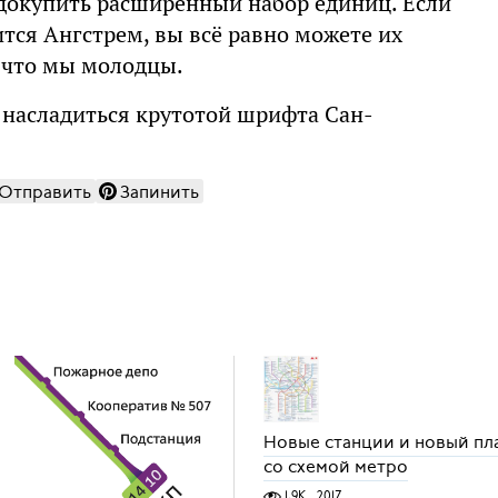
 докупить расширенный набор единиц. Если
ится Ангстрем, вы всё равно можете их
, что мы молодцы.
т насладиться крутотой шрифта Сан-
Отправить
Запинить
Новые станции и новый пл
со схемой метро
1,9K
2017