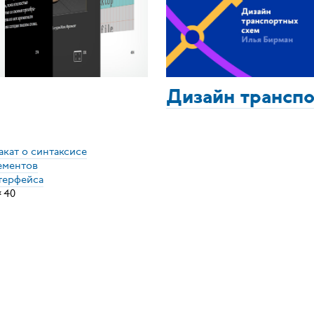
Дизайн трансп
акат о синтаксисе
ементов
терфейса
×
40