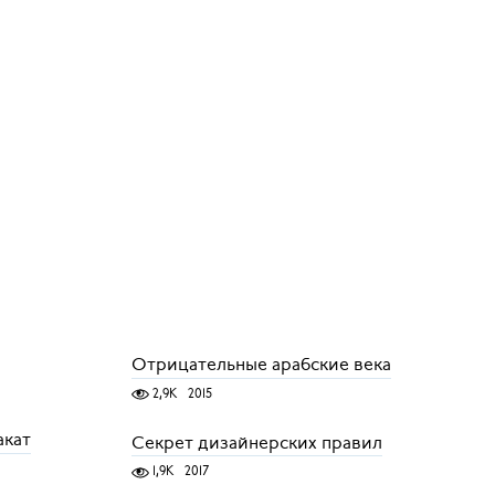
Отрицательные арабские века
2,9K
2015
акат
Секрет дизайнерских правил
1,9K
2017