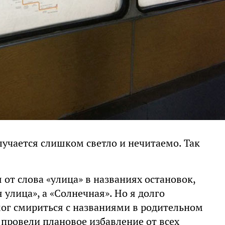
лучается слишком светло и нечитаемо. Так
 от слова «улица» в названиях остановок,
улица», а «Солнечная». Но я долго
 мог смириться с названиями в родительном
провели плановое избавление от всех