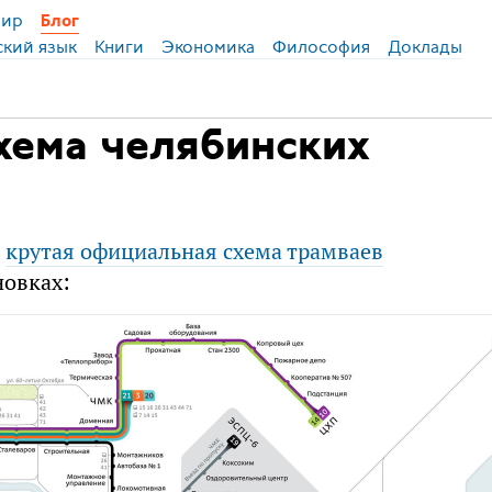
ир
Блог
ский язык
Книги
Экономика
Философия
Доклады
хема челябинских
а
крутая официальная схема трамваев
новках: