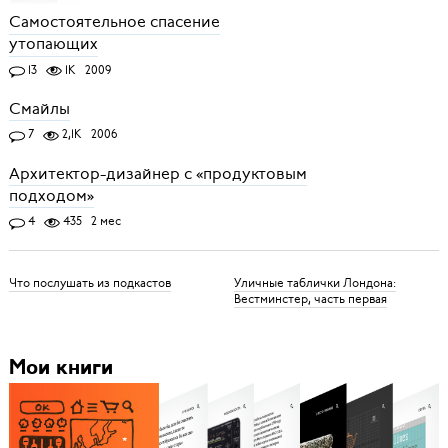
Самостоятельное спасение
утопающих
13
1K
2009
Смайлы
7
2,1K
2006
Архитектор-дизайнер с «продуктовым
подходом»
4
435
2 мес
Что послушать из подкастов
Уличные таблички Лондона:
Вестминстер, часть первая
Мои книги