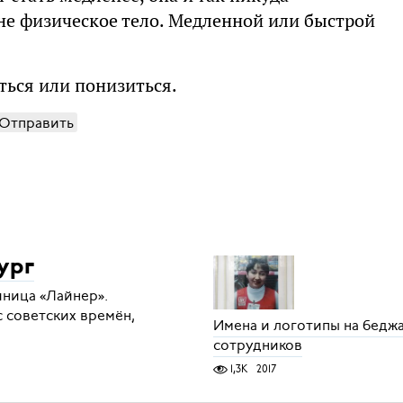
 не физическое тело. Медленной или быстрой
ться или понизиться.
Отправить
ург
иница «Лайнер».
с советских времён,
Имена и логотипы на бедж
сотрудников
1,3K
2017