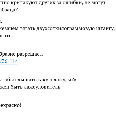
стно критикуют других за ошибки, не могут
абзаца?
.
 незачем тягать двухсоткилограммовую штангу,
сать.
бразие разрешает.
i/36_114
 чтобы слышать такую лажу, м?»
жен быть лажеуловитель.
рекрасно!