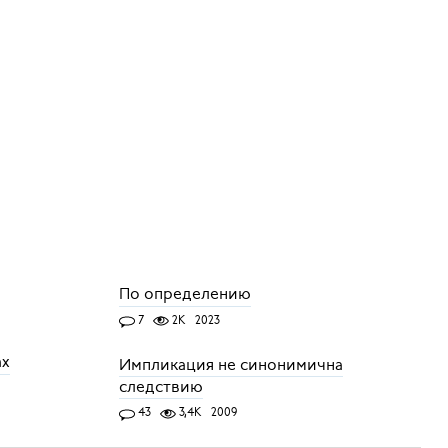
По определению
7
2K
2023
ах
Импликация не синонимична
следствию
43
3,4K
2009