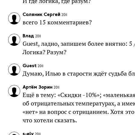
И где логика, где разум?
Соляник Сергей
2011
всего 15 комментариев?
Влад
2011
Guest, ладно, запишем более внятно: 5 / 1
Логика? Разум?
Guest
2011
Думаю, Илью в старости ждёт судьба бло
Артём Зорин
2011
Ещё в тему: «Скидки -10%»; «маленькая
об отрицательных температурах, а име
«нет» на вопрос с отрицанием. Хотя это
что хотели сказать.
s-ely
2011