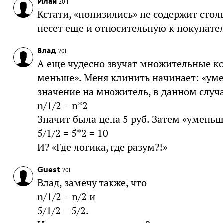
Илай
2011
Кстати, «понизились» не содержит сто
несет еще и относительную к покупате
Влад
2011
А еще чудесно звучат множительные ко
меньше». Меня клинить начинает: «уме
значение на множитель, в данном случа
n/1/2 = n*2
Значит была цена 5 руб. Затем «уменьш
5/1/2 = 5*2 = 10
И? «Где логика, где разум?!»
Guest
2011
Влад, замечу также, что
n/1/2 = n/2 и
5/1/2 = 5/2.