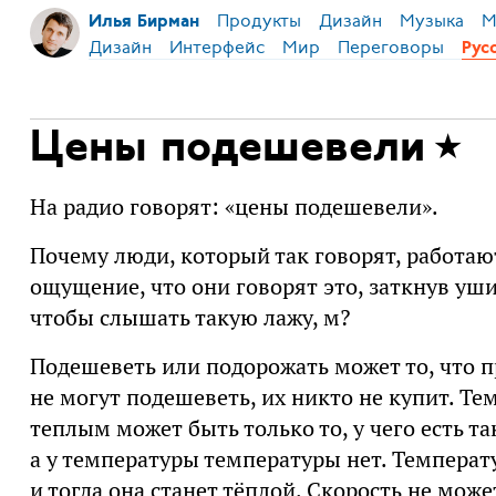
Продукты
Дизайн
Музыка
М
Илья Бирман
Дизайн
Интерфейс
Мир
Переговоры
Рус
Цены подешевели
На радио говорят: «цены подешевели».
Почему люди, который так говорят, работают
ощущение, что они говорят это, заткнув уши
чтобы слышать такую лажу, м?
Подешеветь или подорожать может то, что 
не могут подешеветь, их никто не купит. Те
теплым может быть только то, у чего есть та
а у температуры температуры нет. Температу
и тогда она станет тёплой. Скорость не може