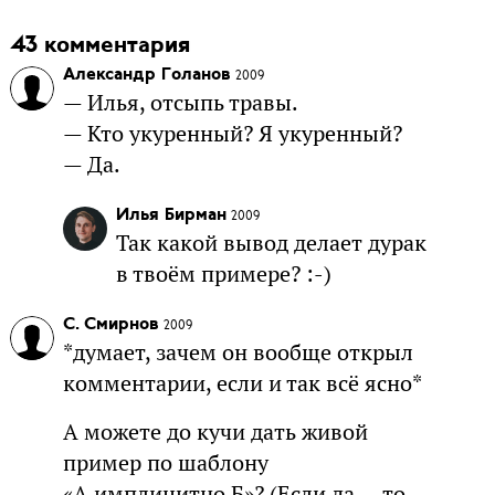
43 комментария
Александр Голанов
2009
— Илья, отсыпь травы.
— Кто укуренный? Я укуренный?
— Да.
Илья Бирман
2009
Так какой вывод делает дурак
в твоём примере? :-)
С. Смирнов
2009
*думает, зачем он вообще открыл
комментарии, если и так всё ясно*
А можете до кучи дать живой
пример по шаблону
«А имплицитно Б»? (Если да — то