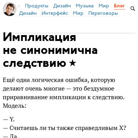
Продукты
Дизайн
Музыка
Мир
я Бирман
Блог
Дизайн
Интерфейс
Мир
Переговоры
Русск
Импликация
не синонимична
следствию
Ещё одна логическая ошибка, которую
делают очень многие — это бездумное
приравнивание импликации к следствию.
Модель:
— Y.
— Считаешь ли ты также справедливым X?
— Да.