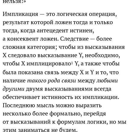
нельзя!»
Импликация — это логическая операция,
результат которой ложен тогда и только
тогда, когда антецедент истинен,
а консеквент ложен. Следствие — более
сложная категория; чтобы из высказывания
X следовало высказывание Y, необходимо,
чтобы X имплицировало
Y, а также чтобы
1
была показана связь между X и Y и то, что
наличие
такого рода связи
между
любыми
другими
двумя высказываниями всегда
обеспечивает истинность их импликации.
Последнюю мысль можно выразить
несколько более формально, перейдя
от высказываний к формулам логики, но мы
этим заниматься не будем.