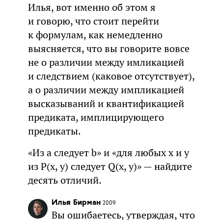
Илья, вот именно об этом я
и говорю, что стоит перейти
к формулам, как немедленно
выясняется, что вы говорите вовсе
не о различии между имликацией
и следствием (каковое отсутствует),
а о различии между импликацией
высказываний и квантификацией
предиката, имплицирующего
предикаты.
«Из a следует b» и «для любых x и y
из P(x, y) следует Q(x, y)» — найдите
десять отличий.
Илья Бирман
2009
Вы ошибаетесь, утверждая, что