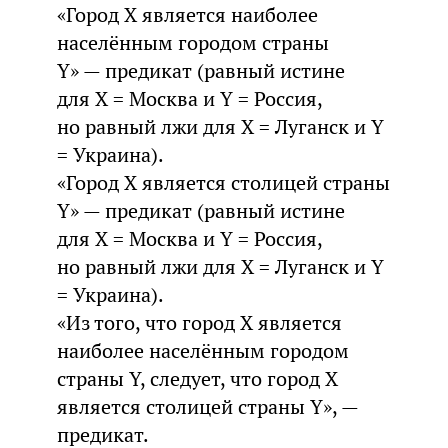
«Город X является наиболее
населённым городом страны
Y» — предикат (равный истине
для X = Москва и Y = Россия,
но равный лжи для X = Луганск и Y
= Украина).
«Город X является столицей страны
Y» — предикат (равный истине
для X = Москва и Y = Россия,
но равный лжи для X = Луганск и Y
= Украина).
«Из того, что город X является
наиболее населённым городом
страны Y, следует, что город X
является столицей страны Y», —
предикат.