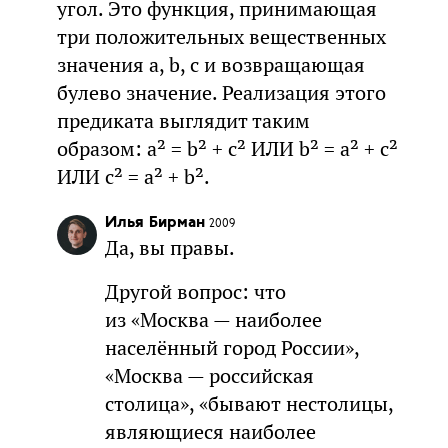
угол. Это функция, принимающая
три положительных вещественных
значения a, b, c и возвращающая
булево значение. Реализация этого
предиката выглядит таким
образом: a² = b² + c² ИЛИ b² = a² + c²
ИЛИ c² = a² + b².
Илья Бирман
2009
Да, вы правы.
Другой вопрос: что
из «Москва — наиболее
населённый город России»,
«Москва — российская
столица», «бывают нестолицы,
являющиеся наиболее