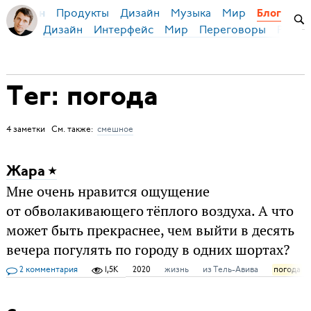
Продукты
Дизайн
Музыка
Мир
я Бирман
Блог
Дизайн
Интерфейс
Мир
Переговоры
Русск
Тег: погода
4 заметки См. также:
смешное
Жара
Мне очень нравится ощущение
от обволакивающего тёплого воздуха. А что
может быть прекраснее, чем выйти в десять
вечера погулять по городу в одних шортах?
2 комментария
1,5K
2020
жизнь
из Тель-Авива
погода