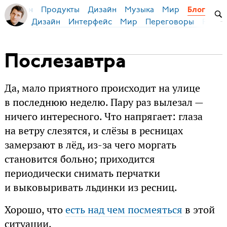
Продукты
Дизайн
Музыка
Мир
я Бирман
Блог
Дизайн
Интерфейс
Мир
Переговоры
Русск
Послезавтра
Да, мало приятного происходит на улице
в последнюю неделю. Пару раз вылезал —
ничего интересного. Что напрягает: глаза
на ветру слезятся, и слёзы в ресницах
замерзают в лёд, из-за чего моргать
становится больно; приходится
периодически снимать перчатки
и выковыривать льдинки из ресниц.
Хорошо, что
есть над чем посмеяться
в этой
ситуации.