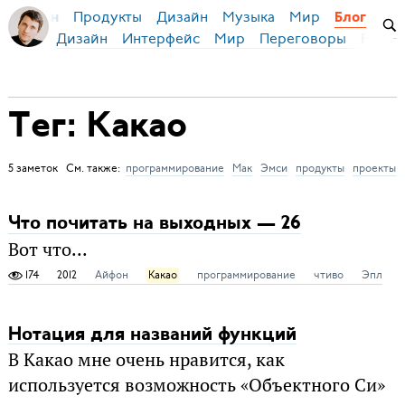
Продукты
Дизайн
Музыка
Мир
я Бирман
Блог
Дизайн
Интерфейс
Мир
Переговоры
Русск
Тег: Какао
5 заметок См. также:
программирование
Мак
Эмси
продукты
проекты
Что почитать на выходных — 26
Вот что...
174
2012
Айфон
Какао
программирование
чтиво
Эпл
Нотация для названий функций
В Какао мне очень нравится, как
используется возможность «Объектного Си»