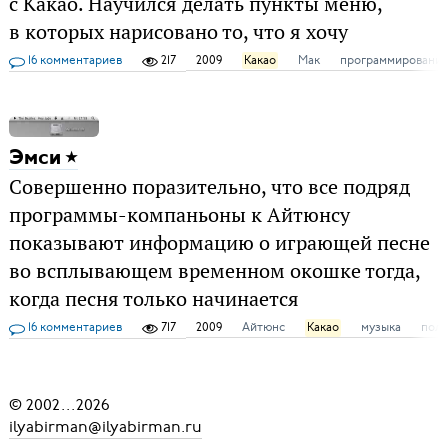
с Какао. Научился делать пункты меню,
в которых нарисовано то, что я хочу
16 комментариев
217
2009
Какао
Мак
программировани
Эмси
Совершенно поразительно, что все подряд
программы-компаньоны к Айтюнсу
показывают информацию о играющей песне
во всплывающем временном окошке тогда,
когда песня только начинается
16 комментариев
717
2009
Айтюнс
Какао
музыка
поль
© 2002
...
2026
ilyabirman@ilyabirman.ru