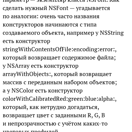
сделать нужный NSFont — угадывается
по аналогии: очень часто названия
конструкторов начинаются с типа
создаваемого объекта, например у NSString
есть конструктор
stringWithContentsOfFile:encoding:error:,
который возвращает содержимое файла;
у NSArray есть конструктор
arrayWithObjects:, который возвращает
массив с переданным набором объектов;
а у NSColor есть конструктор
colorWithCalibratedRed:green:blue:alpha:,
который, как нетрудно догадаться,
возвращает цвет с заданными R, G, B
и непрозрачностью с учётом каких-то
цветовых профилей.