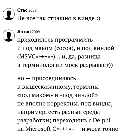
Стас
2009
Не все так страшно в винде :)
Антон
2009
приходилось программить
и под маком (cocoa), и под виндой
(MSVC«»++»»)... и, да, разница
в терминологии моск разрывает))
но — присоединяюсь
к вышесказанному, термины
«под маком» и «под виндой»
не вполне корректны. под винды,
например, есть разные среды
разработки; переходишь с Delphi
на Microsoft C««++»» — и моск точно