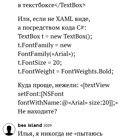
в текстбоксе</TextBox>
Или, если не XAML виде,
а посредством кода C#:
TextBox t = new TextBox();
t.FontFamily = new
FontFamily(«Arial»);
t.FontSize = 20;
t.FontWeight = FontWeights.Bold;
Куда проще, нежели: «[textView
setFont:[NSFont
fontWithName:@»Arial» size:20]];»
Не находите?
bes island
2009
Илья, я никогда не «пытаюсь