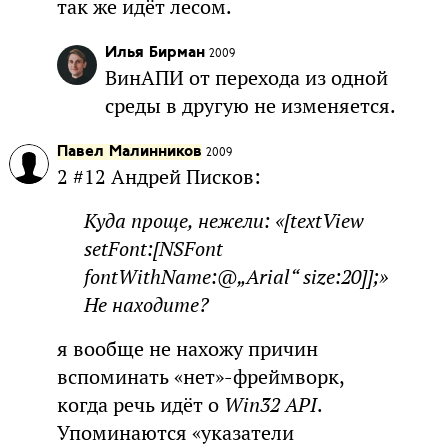
так же идёт лесом.
Илья Бирман
2009
ВинАПИ от перехода из одной
среды в другую не изменяется.
Павел Малинников
2009
2 #12 Андрей Писков:
Куда проще, нежели: «[textView
setFont:[NSFont
fontWithName:@„Arial“ size:20]];»
Не находите?
я вообще не нахожу причин
вспоминать «нет»-фреймворк,
когда речь идёт о
Win32 API
.
Упоминаются «указатели