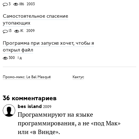
3
186
2003
Самостоятельное спасение
утопающих
13
1K
2009
Программа при запуске хочет, чтобы я
открыл файл
300
1 д
Промо-микс: Le Bal Masqué
Кактус
36 комментариев
bes island
2009
Программируют на языке
программирования, а не «под Мак»
или «в Винде».