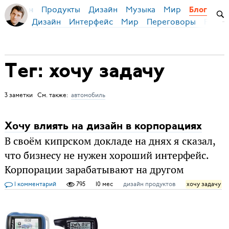
Продукты
Дизайн
Музыка
Мир
я Бирман
Блог
Дизайн
Интерфейс
Мир
Переговоры
Русск
Тег: хочу задачу
3 заметки См. также:
автомобиль
Хочу влиять на дизайн в корпорациях
В своём кипрском докладе на днях я сказал,
что бизнесу не нужен хороший интерфейс.
Корпорации зарабатывают на другом
1 комментарий
795
10 мес
дизайн продуктов
хочу задачу