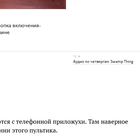
нопка включения-
шине
⌥ →
Аудио по четвергам: Swamp Thing
ются с телефонной приложухи. Там наверное
нии этого пультика.