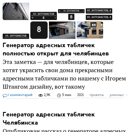
Генератор адресных табличек
полностью открыт для челябинцев
Эта заметка — для челябинцев, которые
хотят украсить свои дома прекрасными
адресными табличками по нашему с Игорем
Штангом дизайну, вот такому
1 комментарий
2,9K
5 мин
2021
проекты
уличные таб
Генератор адресных табличек
Челябинска
Опубликован рассказ о генераторе адресных