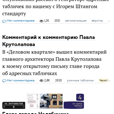
табличек по нашему с Игорем Штангом
стандарту
Нет комментариев
1,2K
2021
автоматизация
вёрстка
диз
Комментарий к комментарию Павла
Крутолапова
В «Деловом квартале» вышел комментарий
главного архитектора Павла Крутолапова
к моему открытому письму главе города
об адресных табличках
Нет комментариев
2,8K
2020
уличные таблички
Челябинс