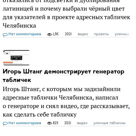
отказались от подсветки и дублирования
латиницей и почему выбрали чёрный цвет
для указателей в проекте адресных табличек
Челябинска
Нет комментариев
1,5K
2021
видео
проекты
уличные та
Игорь Штанг демонстрирует генератор
табличек
Игорь Штанг, с которым мы задизайнили
адресные таблички Челябинска, написал
о генераторе и снял видео, где рассказывает,
как сделать себе табличку
Нет комментариев
825
2021
видео
уличные таблички
Ч