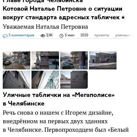
Главе города Челябинска
Котовой Наталье Петровне о ситуации
вокруг стандарта адресных табличек
Уважаемая Наталья Петровна
3 комментария
3,9K
5 мин
2020
проекты
уличные та
Уличные таблички на «Мегаполисе»
в Челябинске
Речь снова о нашем с Игорем дизайне,
внедрённом на первых двух зданиях
в Челябинске. Первопроходцем был «Белый