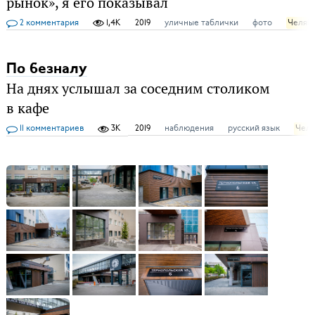
рынок», я его показывал
2 комментария
1,4K
2019
уличные таблички
фото
Челяб
По безналу
На днях услышал за соседним столиком
в кафе
11 комментариев
3K
2019
наблюдения
русский язык
Челя