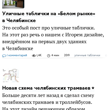
Уличные таблички на «Белом рынке»
в Челябинске
Это особый пост про уличные таблички.
На этот раз речь о нашем с Игорем дизайне,
внедрённом на первых двух зданиях
в Челябинске
1 комментарий
1,4K
4 мин
2019
уличные таблички
фо
Новая схема челябинских трамваев
Больше десяти лет назад я сделал схему
челябинских трамваев и троллейбусов.
На этот дизайн решающим образом