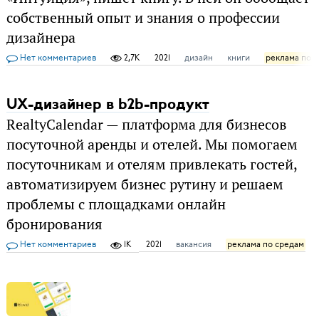
собственный опыт и знания о профессии
дизайнера
Нет комментариев
2,7K
2021
дизайн
книги
реклама по 
UX-дизайнер в b2b-продукт
RealtyCalendar — платформа для бизнесов
посуточной аренды и отелей. Мы помогаем
посуточникам и отелям привлекать гостей,
автоматизируем бизнес рутину и решаем
проблемы с площадками онлайн
бронирования
Нет комментариев
1K
2021
вакансия
реклама по средам