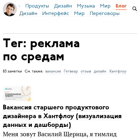
Продукты
Дизайн
Музыка
Мир
я Бирман
Блог
Дизайн
Интерфейс
Мир
Переговоры
Русск
Тег: реклама
по средам
83 заметки См. также:
вакансия
Гетвеар
отзыв
дизайн
Хантфлоу
Вакансия старшего продуктового
дизайнера в Хантфлоу (визуализация
данных и дашборды)
Меня зовут Василий Щерица, я тимлид