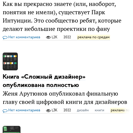
Как вы прекрасно знаете (или, наоборот,
понятия не имели), существует Парк
Интуиции. Это сообщество ребят, которые
делают небольшие проектики по фану
Нет комментариев
1,2K
2022
реклама по средам
Книга «Сложный дизайнер»
опубликована полностью
Женя Арутюнов опубликовал финальную
главу своей цифровой книги для дизайнеров
Нет комментариев
1,3K
2022
дизайн
книги
реклама по 