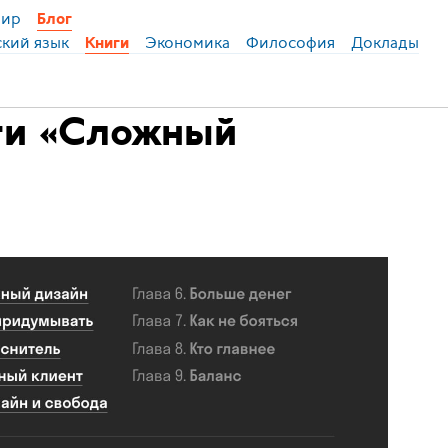
ир
Блог
ский язык
Экономика
Философия
Доклады
Книги
иги «Сложный