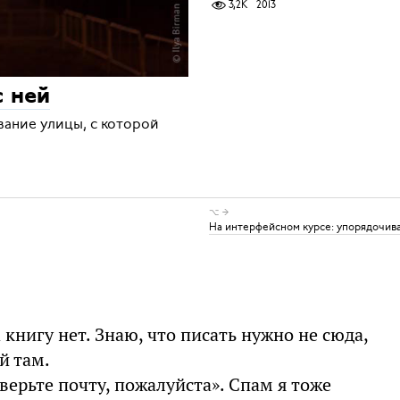
3,2K
2013
с ней
вание улицы, с которой
⌥ →
На интерфейсном курсе: упорядочив
 книгу нет. Знаю, что писать нужно не сюда,
й там.
ерьте почту, пожалуйста». Спам я тоже