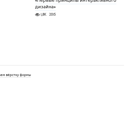
«Первые принципы интерактивного
дизайна»
1,8K
2015
аем вёрстку формы