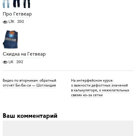
Про Гетвеар
1,3K
2012
Скидка на Гетвеар
1,1K
2012
Видео по вторникам: обратный
На интерфейсном курсе:
отсчёт Би-би-си — Шотландия
о важности дефолтных значений
в калькуляторе, о нежелательных
связях из-за сетки
Ваш комментарий