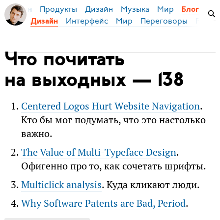
Продукты
Дизайн
Музыка
Мир
я Бирман
Блог
Интерфейс
Мир
Переговоры
Русск
Дизайн
Что почитать
на выходных — 138
Centered Logos Hurt Website Navigation
.
Кто бы мог подумать, что это настолько
важно.
The Value of Multi-Typeface Design
.
Офигенно про то, как сочетать шрифты.
Multiclick analysis
. Куда кликают люди.
Why Software Patents are Bad, Period
.